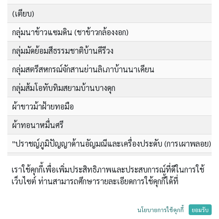
(เตียบ)
กลุ่มนาข้าวแซมดิน (ชาข้าวกล้องงอก)
กลุ่มมัดย้อมสีธรรมชาติบ้านคีรีวง
กลุ่มสตรีสหกรณ์จักสานย่านลิเภาบ้านนาเคียน
กลุ่มส้มโอทับทิมสยามบ้านบางดุก
ผ้าขาวม้าฝ้ายทอมือ
ผ้าทอนาหมื่นศรี
"ปราชญ์ภูมิปัญญาด้านอัญมณีและเครื่องประดับ (การเผาพลอย)
1. ผ้าทอลายคอแหลม 2.ผ้าทอลายดอกผักแว่น 3.ผ้าทอลายดอกกา
เราใช้คุกกี้เพื่อเพิ่มประสิทธิภาพและประสบการณ์ที่ดีในการใช้
7 พลัง มะรุมคำฝอยพร้อมชง
เว็บไซต์ ท่านสามารถศึกษารายละเอียดการใช้คุกกี้ได้ที่
Multi-grain Rice Pasta
นโยบายการใช้คุกกี้
ยอมรับ
SIRIMONA HONEY ACNE CARE SOAP