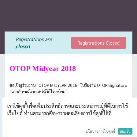
Registrations are
Registrations Closed
closed
OTOP Midyear 2018
ขอเชิญร่วมงาน “OTOP MIDYEAR 2018” ในธีมงาน OTOP Signature
“เอกลักษณ์จากเสน่ห์วิถีไทยนิยม”
ภายในงานนี้จะมีการคัดสรรสุดยอดผลิตภัณฑ์มากกว่า 10,000
เราใช้คุกกี้เพื่อเพิ่มประสิทธิภาพและประสบการณ์ที่ดีในการใช้
รายการ จำนวนกว่า 2,500 ร้านค้า มาจำหน่าย โดยไฮไลท์จะอยู่ที่โซน
เว็บไซต์ ท่านสามารถศึกษารายละเอียดการใช้คุกกี้ได้ที่
OTOP Signature ที่คัดเลือกสินค้าที่มีเอกลักษณ์โดดเด่นที่สุดของ 36
จังหวัด มาจัดแสดงและจำหน่าย อาทิ ผ้าหม้อห้อม จ.แพร่, ไก่ย่าง
เบตง จ.ยะลา, ผ้าไหมแพรวา จ.กาฬสินธุ์, มีดอรัญญิก
นโยบายการใช้คุกกี้
ยอมรับ
จ.พระนครศรีอยุธยา ชามตราไก่ จ.ลำปาง, ผ้าย้อมคราม จ.สกลนคร,