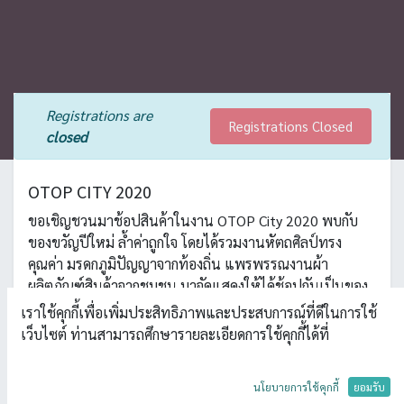
Registrations are
Registrations Closed
closed
OTOP CITY 2020
ขอเชิญชวนมาช้อปสินค้าในงาน OTOP City 2020 พบกับ
ของขวัญปีใหม่ ล้ำค่าถูกใจ โดยได้รวมงานหัตถศิลป์ทรง
คุณค่า มรดกภูมิปัญญาจากท้องถิ่น แพรพรรณงานผ้า
ผลิตภัณฑ์สินค้าจากชุมชน มาจัดแสดงให้ได้ช้อปกันเป็นของ
ขวัญปีใหม่ ล้ำค่าจากชุมชน
เราใช้คุกกี้เพื่อเพิ่มประสิทธิภาพและประสบการณ์ที่ดีในการใช้
เว็บไซต์ ท่านสามารถศึกษารายละเอียดการใช้คุกกี้ได้ที่
วันที่ : 19 - 27 ธันวาคม 2563
เวลา : 10.00 - 21.00 น.
นโยบายการใช้คุกกี้
ยอมรับ
สถานที่ : Challenger 1-3 อิมแพ็ค เมืองทองธานี